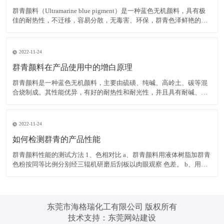
群青颜料（Ultramarine blue pigment）是一种蓝色无机颜料，具有极
佳的耐热性，不迁移，容易分散，无毒害、环保，群青色泽鲜艳的蓝
色粉末，可以消除白色物质内黄色色光，耐碱、耐热、耐光，遇酸分
解褪色，不溶于水。 在白色腻子粉中使用群青颜料，可有效掩蔽其它
原料的灰暗色光，令腻子粉获得极
2022-11-24
群青颜料在产品使用中的增白原理
群青颜料是一种蓝色无机颜料，主要由硫磺、纯碱、高岭土、碳等混
合烧制成。其性能优异，有好的耐热性和耐光性，并且具有耐碱、不
迁移，容易分散，无毒害、环保等优点，而群青所具有的非常独特的
红光蓝色相，使之具有优异的减弱和矫正黄色色光的功能，并且群青
在运用中不会导致同色异谱现象的出现，能消除白色物质内黄色色
2022-11-24
如何检测群青的产品性能
群青颜料性能的测试方法 1、色相对比 a、群青颜料用液体树脂加群青
色粉按同等比例分别经三辊机研磨后刮板以肉眼观察 色差。 b、用塑
料加群青色粉按同等比例分别制色板以电脑测色，得出DE值在判定。
2、耐热性 以群青色样与塑料停留于注塑机筒中 3 分钟后，注塑所得
色板与未停留的标准色板比较。无差异至
东莞市海格瑞化工有限公司 版权所有
技术支持：
东莞网站建设