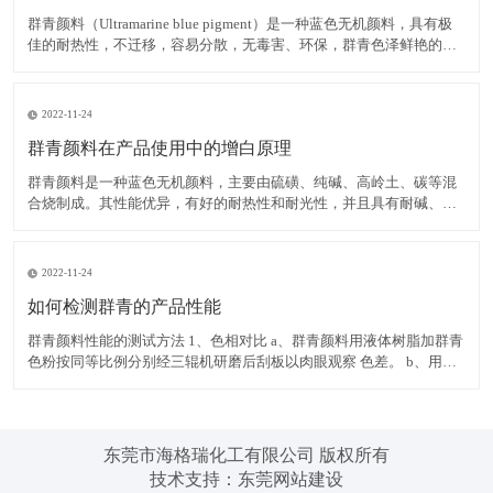
群青颜料（Ultramarine blue pigment）是一种蓝色无机颜料，具有极
佳的耐热性，不迁移，容易分散，无毒害、环保，群青色泽鲜艳的蓝
色粉末，可以消除白色物质内黄色色光，耐碱、耐热、耐光，遇酸分
解褪色，不溶于水。 在白色腻子粉中使用群青颜料，可有效掩蔽其它
原料的灰暗色光，令腻子粉获得极
2022-11-24
群青颜料在产品使用中的增白原理
群青颜料是一种蓝色无机颜料，主要由硫磺、纯碱、高岭土、碳等混
合烧制成。其性能优异，有好的耐热性和耐光性，并且具有耐碱、不
迁移，容易分散，无毒害、环保等优点，而群青所具有的非常独特的
红光蓝色相，使之具有优异的减弱和矫正黄色色光的功能，并且群青
在运用中不会导致同色异谱现象的出现，能消除白色物质内黄色色
2022-11-24
如何检测群青的产品性能
群青颜料性能的测试方法 1、色相对比 a、群青颜料用液体树脂加群青
色粉按同等比例分别经三辊机研磨后刮板以肉眼观察 色差。 b、用塑
料加群青色粉按同等比例分别制色板以电脑测色，得出DE值在判定。
2、耐热性 以群青色样与塑料停留于注塑机筒中 3 分钟后，注塑所得
色板与未停留的标准色板比较。无差异至
东莞市海格瑞化工有限公司 版权所有
技术支持：
东莞网站建设