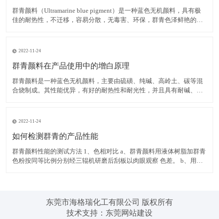
群青颜料（Ultramarine blue pigment）是一种蓝色无机颜料，具有极
佳的耐热性，不迁移，容易分散，无毒害、环保，群青色泽鲜艳的蓝
色粉末，可以消除白色物质内黄色色光，耐碱、耐热、耐光，遇酸分
解褪色，不溶于水。 在白色腻子粉中使用群青颜料，可有效掩蔽其它
原料的灰暗色光，令腻子粉获得极
2022-11-24
群青颜料在产品使用中的增白原理
群青颜料是一种蓝色无机颜料，主要由硫磺、纯碱、高岭土、碳等混
合烧制成。其性能优异，有好的耐热性和耐光性，并且具有耐碱、不
迁移，容易分散，无毒害、环保等优点，而群青所具有的非常独特的
红光蓝色相，使之具有优异的减弱和矫正黄色色光的功能，并且群青
在运用中不会导致同色异谱现象的出现，能消除白色物质内黄色色
2022-11-24
如何检测群青的产品性能
群青颜料性能的测试方法 1、色相对比 a、群青颜料用液体树脂加群青
色粉按同等比例分别经三辊机研磨后刮板以肉眼观察 色差。 b、用塑
料加群青色粉按同等比例分别制色板以电脑测色，得出DE值在判定。
2、耐热性 以群青色样与塑料停留于注塑机筒中 3 分钟后，注塑所得
色板与未停留的标准色板比较。无差异至
东莞市海格瑞化工有限公司 版权所有
技术支持：
东莞网站建设