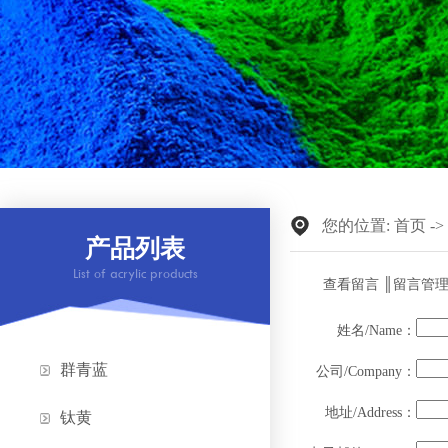
您的位置:
首页
-
产品列表
List of acrylic products
查看留言
║
留言管
姓名/Name：
群青蓝
公司/Company：
地址/Address：
钛黄