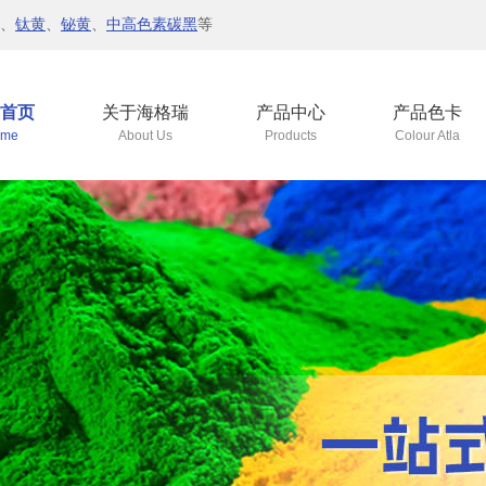
、
钛黄
、
铋黄
、
中高色素碳黑
等
首页
关于海格瑞
产品中心
产品色卡
me
About Us
Products
Colour Atla