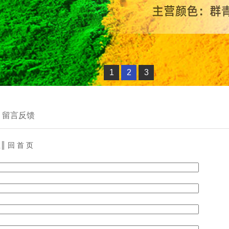
1
2
3
>
留言反馈
理
║
回 首 页