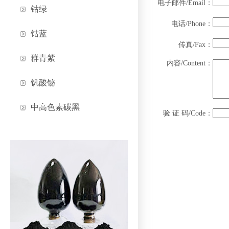
电子邮件/Email：
钴绿
电话/Phone：
钴蓝
传真/Fax：
群青紫
内容/Content：
钒酸铋
中高色素碳黑
验 证 码/Code：