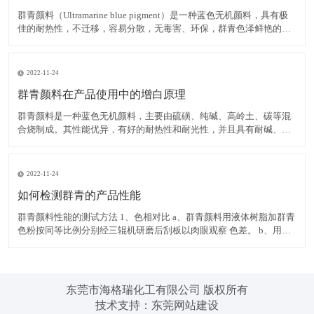
群青颜料（Ultramarine blue pigment）是一种蓝色无机颜料，具有极
佳的耐热性，不迁移，容易分散，无毒害、环保，群青色泽鲜艳的蓝
色粉末，可以消除白色物质内黄色色光，耐碱、耐热、耐光，遇酸分
解褪色，不溶于水。 在白色腻子粉中使用群青颜料，可有效掩蔽其它
原料的灰暗色光，令腻子粉获得极
2022-11-24
群青颜料在产品使用中的增白原理
群青颜料是一种蓝色无机颜料，主要由硫磺、纯碱、高岭土、碳等混
合烧制成。其性能优异，有好的耐热性和耐光性，并且具有耐碱、不
迁移，容易分散，无毒害、环保等优点，而群青所具有的非常独特的
红光蓝色相，使之具有优异的减弱和矫正黄色色光的功能，并且群青
在运用中不会导致同色异谱现象的出现，能消除白色物质内黄色色
2022-11-24
如何检测群青的产品性能
群青颜料性能的测试方法 1、色相对比 a、群青颜料用液体树脂加群青
色粉按同等比例分别经三辊机研磨后刮板以肉眼观察 色差。 b、用塑
料加群青色粉按同等比例分别制色板以电脑测色，得出DE值在判定。
2、耐热性 以群青色样与塑料停留于注塑机筒中 3 分钟后，注塑所得
色板与未停留的标准色板比较。无差异至
东莞市海格瑞化工有限公司 版权所有
技术支持：
东莞网站建设