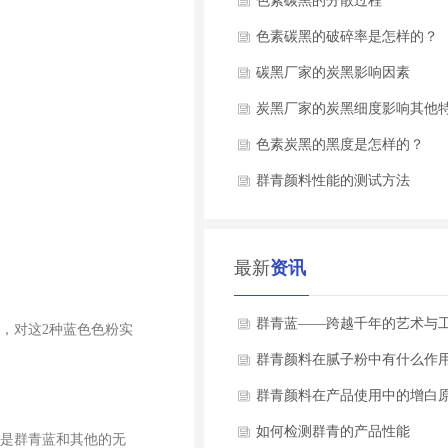
率
色素碳黑的分散过程
色素碳黑的破碎率是怎样的？
碳黑厂家的炭黑影响因素
炭黑厂家的炭黑细度影响其他
色素炭黑的黑度是怎样的？
群青颜料性能的测试方法
最新
资讯
群青蓝——跨越千年的艺术与
，对这2种蓝色色粉实
瑰宝
群青颜料在腻子粉中有什么作
群青颜料在产品使用中的增白
如何检测群青的产品性能
是群青蓝和其他的无