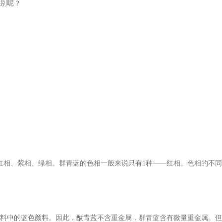
别呢？
红相、紫相、绿相。群青蓝的色相一般来说只有1种——红相。色相的不同
料中的蓝色颜料。因此，酞青蓝不含重金属，群青蓝含有微量重金属。但