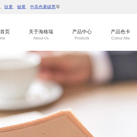
、
钛黄
、
铋黄
、
中高色素碳黑
等
首页
关于海格瑞
产品中心
产品色卡
me
About Us
Products
Colour Atla