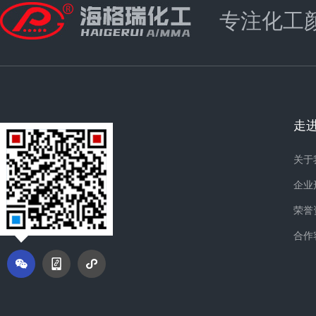
专注化工
走
关于
企业
荣誉
合作