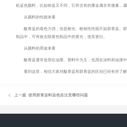
机蓝色颜料，比如铁蓝又不同，它所含有的重金属非常微量，属
从颜料的性能来看
酞青蓝的着色力强，但是耐光、耐候性性能不如群青蓝。群
制品中，可有效去除黄色制品中的黄光，使其更白。
从颜料的用途来看
酞青蓝通常使用在油墨、塑料中为主，也用在涂料和油漆中
看到这里，相信大家对酞青蓝和群青蓝的区别已经有所了解
上一篇:
使用群青染料染色应注意哪些问题