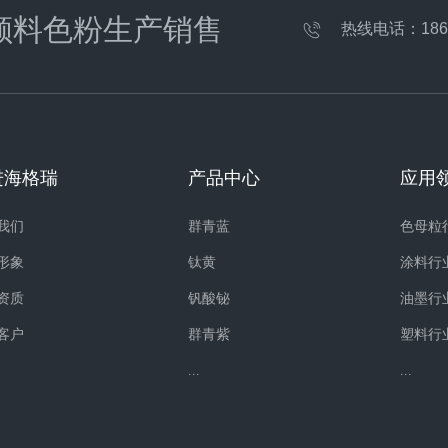
颜料色粉生产销售
热线电话：
186
进海格瑞
产品中心
应用
我们
群青蓝
色母粒
形象
钛黄
涂料行
资质
钒酸铋
油墨行
客户
群青紫
塑料行
...
...