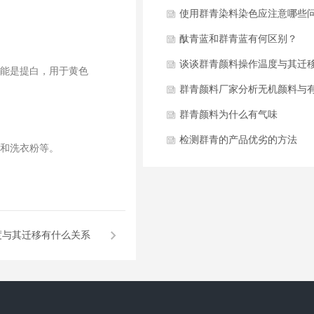
使用群青染料染色应注意哪些
酞青蓝和群青蓝有何区别？
谈谈群青颜料操作温度与其迁
能是提白，用于黄色
什么关系
群青颜料厂家分析无机颜料与
颜料的区别
群青颜料为什么有气味
检测群青的产品优劣的方法
和洗衣粉等。
度与其迁移有什么关系