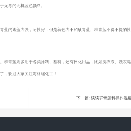
于无毒的无机蓝色颜料。
青蓝的遮盖力强，耐性好，但是着色力不如酞青蓝。群青蓝不得不提的性
。群青蓝则多用于各类涂料、塑料，还有日化用品，比如洗衣液、洗衣皂
了，欢迎大家关注海格瑞化工！
下一篇:
谈谈群青颜料操作温