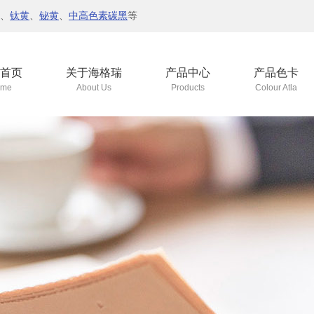
、
钛黄
、
铋黄
、
中高色素碳黑
等
首页
关于海格瑞
产品中心
产品色卡
me
About Us
Products
Colour Atla