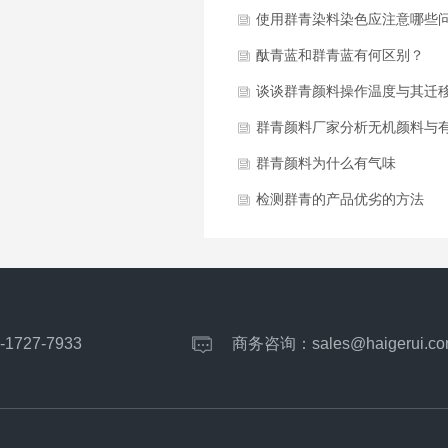
使用群青染料染色应注意哪些
酞青蓝和群青蓝有何区别？
谈谈群青颜料操作温度与其迁
什么关系
群青颜料厂家分析无机颜料与
颜料的区别
群青颜料为什么有气味
检测群青的产品优劣的方法
-1727-7933
商务咨询：
sales@haigerui.co