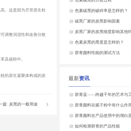
率
色素碳黑的分散过程
越高。这是因为尽管原生粒
色素碳黑的破碎率是怎样的？
碳黑厂家的炭黑影响因素
炭黑厂家的炭黑细度影响其他
理可调整润湿性和改善分散
色素炭黑的黑度是怎样的？
群青颜料性能的测试方法
皮革及碳粉中。
链枝的原生凝聚体构成的炭
最新
资讯
群青蓝——跨越千年的艺术与
一篇:
炭黑的一般用途
瑰宝
群青颜料在腻子粉中有什么作
群青颜料在产品使用中的增白
如何检测群青的产品性能