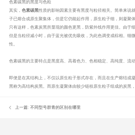
色素碳黑的黑度与色粒
其实，
色素碳黑
性质的影响因素主要有黑度与粒径相关。简单来说
子已熔合成原生聚集体，但是它仍能起作用，原生粒子细，则凝聚
只有这样，色素炭黑所显现的颜色更黑，防紫外线作用更佳。由于
但是当粒径减小时，由于蓝光被优先吸收，为此色调变成棕相。细
性。
色素碳黑的主要特点是黑度高、高着色力、色相稳定、高纯度、流
即便是在其结构上，不仅以原生粒子形式存在，而且在生产熔结成
黑称为高结构炭黑。而原生凝聚体由较少链枝原生粒子组成的炭黑
上一篇:
不同型号群青的区别在哪里