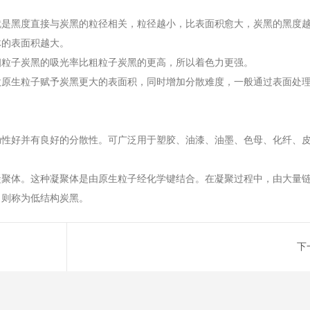
就是黑度直接与炭黑的粒径相关，粒径越小，比表面积愈大，炭黑的黑度
体的表面积越大。
细粒子炭黑的吸光率比粗粒子炭黑的更高，所以着色力更强。
微原生粒子赋予炭黑更大的表面积，同时增加分散难度，一般通过表面处
动性好并有良好的分散性。可广泛用于塑胶、油漆、油墨、色母、化纤、
凝聚体。这种凝聚体是由原生粒子经化学键结合。在凝聚过程中，由大量
，则称为低结构炭黑。
下