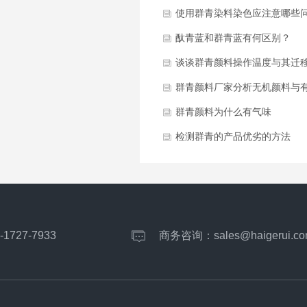
使用群青染料染色应注意哪些
酞青蓝和群青蓝有何区别？
谈谈群青颜料操作温度与其迁
什么关系
群青颜料厂家分析无机颜料与
颜料的区别
群青颜料为什么有气味
检测群青的产品优劣的方法
-1727-7933
商务咨询：
sales@haigerui.co