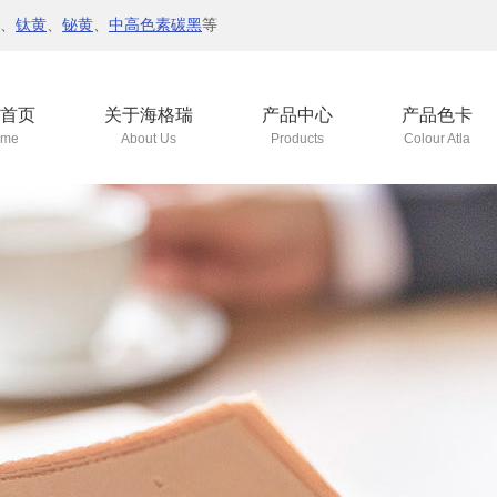
、
钛黄
、
铋黄
、
中高色素碳黑
等
首页
关于海格瑞
产品中心
产品色卡
me
About Us
Products
Colour Atla