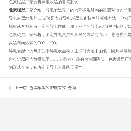
色素碳黑厂家分析导电炭黑的含氧测试
色素碳黑
厂家介绍，导电炭黑粒子的内部微观结构的改变对他的导
导电炭黑水浆的pH试验是表征导电炭黑氧化特性的标准方法，但它
橡胶或塑料具有一定的导电性能，用于不同的导电或抗静电制品，
色素碳黑厂家分析，测定导电炭黑含氧量的方法有几种。导电炭黑是常
炭黑表面热解的CO2 、CO。
导电炭黑中的氧来源于导电炭黑粒子生成时火焰中的氧，因此导电
造粒炉黑的含氧量低于1%，并随着粒径的增大而降低。色素碳黑厂
物形式存在，它决定了导电炭黑的反应性。
上一篇:
色素碳黑的密度有2种分类