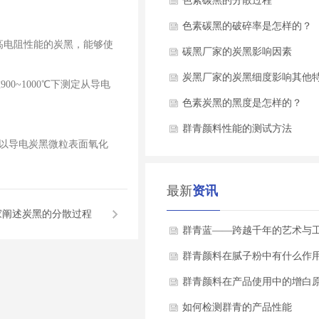
率
色素碳黑的分散过程
色素碳黑的破碎率是怎样的？
高电阻性能的炭黑，能够使
碳黑厂家的炭黑影响因素
炭黑厂家的炭黑细度影响其他
~1000℃下测定从导电
色素炭黑的黑度是怎样的？
群青颜料性能的测试方法
氧以导电炭黑微粒表面氧化
最新
资讯
家阐述炭黑的分散过程
群青蓝——跨越千年的艺术与
瑰宝
群青颜料在腻子粉中有什么作
群青颜料在产品使用中的增白
如何检测群青的产品性能