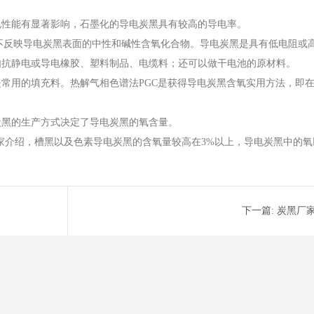
电性能有显著影响，石墨化的导电炭黑具有较高的导电率。
不反映导电炭黑表面的中性和碱性含氧化合物。导电炭黑是具有低电阻或
如抗静电或导电橡胶、塑料制品、电缆料；还可以做干电池的原材料。
用的填充料。热解气相色谱法PGC是获得导电炭黑含氧实用方法，即在900
炭黑的生产方式决定了导电炭黑的氧含量。
家介绍，槽黑以及色素导电炭黑的含氧量较高在3%以上，导电炭黑中的
下一篇:
炭黑厂