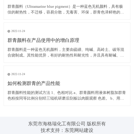
群青颜料（Ultramarine blue pigment）是一种蓝色无机颜料，具有极
佳的耐热性，不迁移，容易分散，无毒害、环保，群青色泽鲜艳的蓝
色粉末，可以消除白色物质内黄色色光，耐碱、耐热、耐光，遇酸分
解褪色，不溶于水。 在白色腻子粉中使用群青颜料，可有效掩蔽其它
原料的灰暗色光，令腻子粉获得极
2022-11-24
群青颜料在产品使用中的增白原理
群青颜料是一种蓝色无机颜料，主要由硫磺、纯碱、高岭土、碳等混
合烧制成。其性能优异，有好的耐热性和耐光性，并且具有耐碱、不
迁移，容易分散，无毒害、环保等优点，而群青所具有的非常独特的
红光蓝色相，使之具有优异的减弱和矫正黄色色光的功能，并且群青
在运用中不会导致同色异谱现象的出现，能消除白色物质内黄色色
2022-11-24
如何检测群青的产品性能
群青颜料性能的测试方法 1、色相对比 a、群青颜料用液体树脂加群青
色粉按同等比例分别经三辊机研磨后刮板以肉眼观察 色差。 b、用塑
料加群青色粉按同等比例分别制色板以电脑测色，得出DE值在判定。
2、耐热性 以群青色样与塑料停留于注塑机筒中 3 分钟后，注塑所得
色板与未停留的标准色板比较。无差异至
东莞市海格瑞化工有限公司 版权所有
技术支持：
东莞网站建设