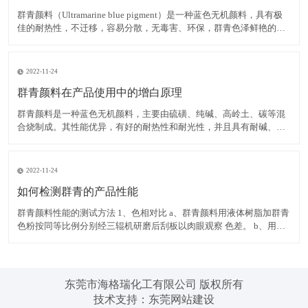
群青颜料（Ultramarine blue pigment）是一种蓝色无机颜料，具有极
佳的耐热性，不迁移，容易分散，无毒害、环保，群青色泽鲜艳的蓝
色粉末，可以消除白色物质内黄色色光，耐碱、耐热、耐光，遇酸分
解褪色，不溶于水。 在白色腻子粉中使用群青颜料，可有效掩蔽其它
原料的灰暗色光，令腻子粉获得极
2022-11-24
群青颜料在产品使用中的增白原理
群青颜料是一种蓝色无机颜料，主要由硫磺、纯碱、高岭土、碳等混
合烧制成。其性能优异，有好的耐热性和耐光性，并且具有耐碱、不
迁移，容易分散，无毒害、环保等优点，而群青所具有的非常独特的
红光蓝色相，使之具有优异的减弱和矫正黄色色光的功能，并且群青
在运用中不会导致同色异谱现象的出现，能消除白色物质内黄色色
2022-11-24
如何检测群青的产品性能
群青颜料性能的测试方法 1、色相对比 a、群青颜料用液体树脂加群青
色粉按同等比例分别经三辊机研磨后刮板以肉眼观察 色差。 b、用塑
料加群青色粉按同等比例分别制色板以电脑测色，得出DE值在判定。
2、耐热性 以群青色样与塑料停留于注塑机筒中 3 分钟后，注塑所得
色板与未停留的标准色板比较。无差异至
东莞市海格瑞化工有限公司 版权所有
技术支持：
东莞网站建设