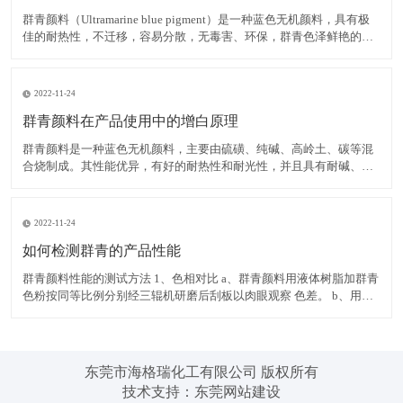
群青颜料（Ultramarine blue pigment）是一种蓝色无机颜料，具有极
佳的耐热性，不迁移，容易分散，无毒害、环保，群青色泽鲜艳的蓝
色粉末，可以消除白色物质内黄色色光，耐碱、耐热、耐光，遇酸分
解褪色，不溶于水。 在白色腻子粉中使用群青颜料，可有效掩蔽其它
原料的灰暗色光，令腻子粉获得极
2022-11-24
群青颜料在产品使用中的增白原理
群青颜料是一种蓝色无机颜料，主要由硫磺、纯碱、高岭土、碳等混
合烧制成。其性能优异，有好的耐热性和耐光性，并且具有耐碱、不
迁移，容易分散，无毒害、环保等优点，而群青所具有的非常独特的
红光蓝色相，使之具有优异的减弱和矫正黄色色光的功能，并且群青
在运用中不会导致同色异谱现象的出现，能消除白色物质内黄色色
2022-11-24
如何检测群青的产品性能
群青颜料性能的测试方法 1、色相对比 a、群青颜料用液体树脂加群青
色粉按同等比例分别经三辊机研磨后刮板以肉眼观察 色差。 b、用塑
料加群青色粉按同等比例分别制色板以电脑测色，得出DE值在判定。
2、耐热性 以群青色样与塑料停留于注塑机筒中 3 分钟后，注塑所得
色板与未停留的标准色板比较。无差异至
东莞市海格瑞化工有限公司 版权所有
技术支持：
东莞网站建设