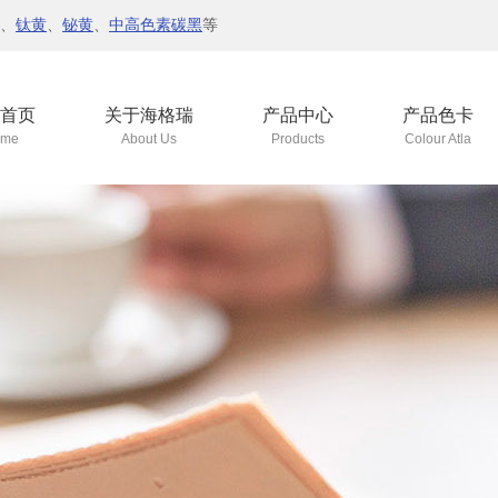
、
钛黄
、
铋黄
、
中高色素碳黑
等
首页
关于海格瑞
产品中心
产品色卡
me
About Us
Products
Colour Atla