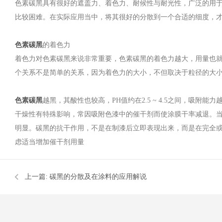
色素碳黑具有很好的遮盖力、着色力、耐候性与耐光性，广泛的用
比较困难。在实际应用当中，将其很好的分散到一个合适的细度，
色素碳黑
的着色力
着色力对色素碳黑来说非常重要，色素碳黑的着色力越大，用量也
个关系不是简单的关系，因为着色力的大小，不但取决于粒径的大
色素碳黑
越黑，其酸性也较高，PH值约在2.5 ~ 4.5之间，吸
干燥性有特殊影响，常因吸附色漆中的催干剂而使涂膜干率减退。当
明显。碳黑的抗干作用，不是在制漆后立即表现出来，而是在完全
虑适当增加催干剂用量
上一篇:
碳黑的分散及在涂料的应用解说