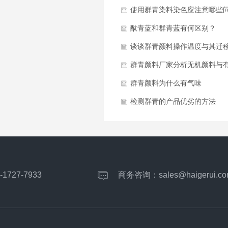
使用群青染料染色应注意哪些
酞青蓝和群青蓝有何区别？
谈谈群青颜料操作温度与其迁
什么关系
群青颜料厂家分析无机颜料与
颜料的区别
群青颜料为什么有气味
检测群青的产品优劣的方法
-1727-7933
商务咨询：
sales@haigerui.co