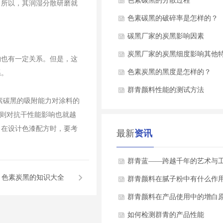
率
色素碳黑的分散过程
，所以，其润湿分散研磨就
色素碳黑的破碎率是怎样的？
碳黑厂家的炭黑影响因素
炭黑厂家的炭黑细度影响其他
构也有一定关系。但是，这
色素炭黑的黑度是怎样的？
系。
群青颜料性能的测试方法
色素碳黑的吸附能力对涂料的
，则对抗干性能影响也就越
，在设计色漆配方时，要考
最新
资讯
群青蓝——跨越千年的艺术与
:
色素炭黑的知识大全
瑰宝
群青颜料在腻子粉中有什么作
群青颜料在产品使用中的增白
如何检测群青的产品性能