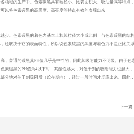
于各领域的生产中。色素碳黑具有粒径小、比表面积大、吸油量高等特点
才可以将色素碳黑的高黑度、高亮度等特点有效的表现出来
就越少。色素碳黑的着色力基本上和其粒径大小成比例，与色素碳黑的结
小，还取决于它的表面特性，所以说色素碳黑的黑度与着色力不是正比关
附能力越高，普通的碳黑其PH值几乎是中性的，因此其吸附能力不明显。由于
色素碳黑的PH值为4以下时，其酸性越大，对催干剂的吸附能力也越大
或部分地对催干剂吸附后（贮存期内），经过一段时间才反应出来。因此
下一篇