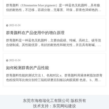
群青颜料（Ultramarine blue pigment）是一种蓝色无机颜料，具有极
佳的耐热性，不迁移，容易分散，无毒害、环保，群青色泽鲜艳的蓝
色粉末，可以消除白色物质内黄色色光，耐碱、耐热、耐光，遇酸分
解褪色，不溶于水。 在白色腻子粉中使用群青颜料，可有效掩蔽其它
原料的灰暗色光，令腻子粉获得极
2022-11-24
群青颜料在产品使用中的增白原理
群青颜料是一种蓝色无机颜料，主要由硫磺、纯碱、高岭土、碳等混
合烧制成。其性能优异，有好的耐热性和耐光性，并且具有耐碱、不
迁移，容易分散，无毒害、环保等优点，而群青所具有的非常独特的
红光蓝色相，使之具有优异的减弱和矫正黄色色光的功能，并且群青
在运用中不会导致同色异谱现象的出现，能消除白色物质内黄色色
2022-11-24
如何检测群青的产品性能
群青颜料性能的测试方法 1、色相对比 a、群青颜料用液体树脂加群青
色粉按同等比例分别经三辊机研磨后刮板以肉眼观察 色差。 b、用塑
料加群青色粉按同等比例分别制色板以电脑测色，得出DE值在判定。
2、耐热性 以群青色样与塑料停留于注塑机筒中 3 分钟后，注塑所得
色板与未停留的标准色板比较。无差异至
东莞市海格瑞化工有限公司 版权所有
技术支持：
东莞网站建设