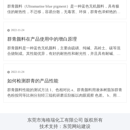
群青颜料（Ultramarine blue pigment）是一种蓝色无机颜料，具有极
佳的耐热性，不迁移，容易分散，无毒害、环保，群青色泽鲜艳的蓝
色粉末，可以消除白色物质内黄色色光，耐碱、耐热、耐光，遇酸分
解褪色，不溶于水。 在白色腻子粉中使用群青颜料，可有效掩蔽其它
原料的灰暗色光，令腻子粉获得极
2022-11-24
群青颜料在产品使用中的增白原理
群青颜料是一种蓝色无机颜料，主要由硫磺、纯碱、高岭土、碳等混
合烧制成。其性能优异，有好的耐热性和耐光性，并且具有耐碱、不
迁移，容易分散，无毒害、环保等优点，而群青所具有的非常独特的
红光蓝色相，使之具有优异的减弱和矫正黄色色光的功能，并且群青
在运用中不会导致同色异谱现象的出现，能消除白色物质内黄色色
2022-11-24
如何检测群青的产品性能
群青颜料性能的测试方法 1、色相对比 a、群青颜料用液体树脂加群青
色粉按同等比例分别经三辊机研磨后刮板以肉眼观察 色差。 b、用塑
料加群青色粉按同等比例分别制色板以电脑测色，得出DE值在判定。
2、耐热性 以群青色样与塑料停留于注塑机筒中 3 分钟后，注塑所得
色板与未停留的标准色板比较。无差异至
东莞市海格瑞化工有限公司 版权所有
技术支持：
东莞网站建设