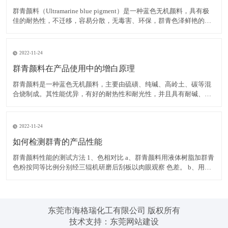
群青颜料（Ultramarine blue pigment）是一种蓝色无机颜料，具有极
佳的耐热性，不迁移，容易分散，无毒害、环保，群青色泽鲜艳的蓝
色粉末，可以消除白色物质内黄色色光，耐碱、耐热、耐光，遇酸分
解褪色，不溶于水。 在白色腻子粉中使用群青颜料，可有效掩蔽其它
原料的灰暗色光，令腻子粉获得极
2022-11-24
群青颜料在产品使用中的增白原理
群青颜料是一种蓝色无机颜料，主要由硫磺、纯碱、高岭土、碳等混
合烧制成。其性能优异，有好的耐热性和耐光性，并且具有耐碱、不
迁移，容易分散，无毒害、环保等优点，而群青所具有的非常独特的
红光蓝色相，使之具有优异的减弱和矫正黄色色光的功能，并且群青
在运用中不会导致同色异谱现象的出现，能消除白色物质内黄色色
2022-11-24
如何检测群青的产品性能
群青颜料性能的测试方法 1、色相对比 a、群青颜料用液体树脂加群青
色粉按同等比例分别经三辊机研磨后刮板以肉眼观察 色差。 b、用塑
料加群青色粉按同等比例分别制色板以电脑测色，得出DE值在判定。
2、耐热性 以群青色样与塑料停留于注塑机筒中 3 分钟后，注塑所得
色板与未停留的标准色板比较。无差异至
东莞市海格瑞化工有限公司 版权所有
技术支持：
东莞网站建设