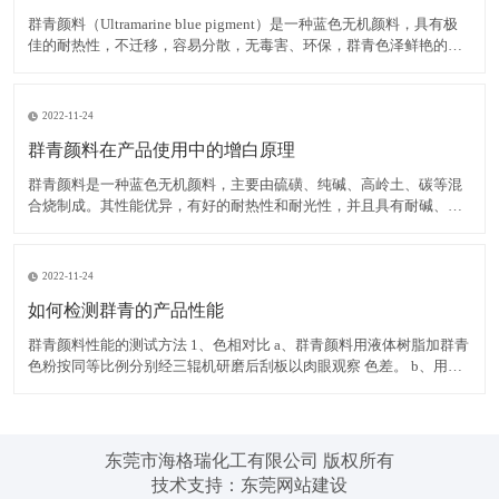
群青颜料（Ultramarine blue pigment）是一种蓝色无机颜料，具有极
佳的耐热性，不迁移，容易分散，无毒害、环保，群青色泽鲜艳的蓝
色粉末，可以消除白色物质内黄色色光，耐碱、耐热、耐光，遇酸分
解褪色，不溶于水。 在白色腻子粉中使用群青颜料，可有效掩蔽其它
原料的灰暗色光，令腻子粉获得极
2022-11-24
群青颜料在产品使用中的增白原理
群青颜料是一种蓝色无机颜料，主要由硫磺、纯碱、高岭土、碳等混
合烧制成。其性能优异，有好的耐热性和耐光性，并且具有耐碱、不
迁移，容易分散，无毒害、环保等优点，而群青所具有的非常独特的
红光蓝色相，使之具有优异的减弱和矫正黄色色光的功能，并且群青
在运用中不会导致同色异谱现象的出现，能消除白色物质内黄色色
2022-11-24
如何检测群青的产品性能
群青颜料性能的测试方法 1、色相对比 a、群青颜料用液体树脂加群青
色粉按同等比例分别经三辊机研磨后刮板以肉眼观察 色差。 b、用塑
料加群青色粉按同等比例分别制色板以电脑测色，得出DE值在判定。
2、耐热性 以群青色样与塑料停留于注塑机筒中 3 分钟后，注塑所得
色板与未停留的标准色板比较。无差异至
东莞市海格瑞化工有限公司 版权所有
技术支持：
东莞网站建设