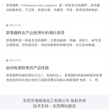
群青颜料（Ultramarine blue pigment）是一种蓝色无机颜料，具有极
佳的耐热性，不迁移，容易分散，无毒害、环保，群青色泽鲜艳的蓝
色粉末，可以消除白色物质内黄色色光，耐碱、耐热、耐光，遇酸分
解褪色，不溶于水。 在白色腻子粉中使用群青颜料，可有效掩蔽其它
原料的灰暗色光，令腻子粉获得极
2022-11-24
群青颜料在产品使用中的增白原理
群青颜料是一种蓝色无机颜料，主要由硫磺、纯碱、高岭土、碳等混
合烧制成。其性能优异，有好的耐热性和耐光性，并且具有耐碱、不
迁移，容易分散，无毒害、环保等优点，而群青所具有的非常独特的
红光蓝色相，使之具有优异的减弱和矫正黄色色光的功能，并且群青
在运用中不会导致同色异谱现象的出现，能消除白色物质内黄色色
2022-11-24
如何检测群青的产品性能
群青颜料性能的测试方法 1、色相对比 a、群青颜料用液体树脂加群青
色粉按同等比例分别经三辊机研磨后刮板以肉眼观察 色差。 b、用塑
料加群青色粉按同等比例分别制色板以电脑测色，得出DE值在判定。
2、耐热性 以群青色样与塑料停留于注塑机筒中 3 分钟后，注塑所得
色板与未停留的标准色板比较。无差异至
东莞市海格瑞化工有限公司 版权所有
技术支持：
东莞网站建设