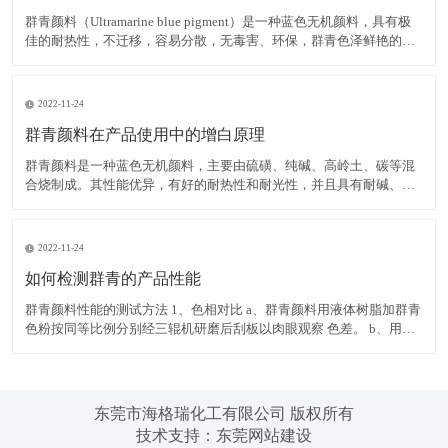
群青颜料（Ultramarine blue pigment）是一种蓝色无机颜料，具有极
佳的耐热性，不迁移，容易分散，无毒害、环保，群青色泽鲜艳的蓝
色粉末，可以消除白色物质内黄色色光，耐碱、耐热、耐光，遇酸分
解褪色，不溶于水。 在白色腻子粉中使用群青颜料，可有效掩蔽其它
原料的灰暗色光，令腻子粉获得极
2022-11-24
群青颜料在产品使用中的增白原理
群青颜料是一种蓝色无机颜料，主要由硫磺、纯碱、高岭土、碳等混
合烧制成。其性能优异，有好的耐热性和耐光性，并且具有耐碱、不
迁移，容易分散，无毒害、环保等优点，而群青所具有的非常独特的
红光蓝色相，使之具有优异的减弱和矫正黄色色光的功能，并且群青
在运用中不会导致同色异谱现象的出现，能消除白色物质内黄色色
2022-11-24
如何检测群青的产品性能
群青颜料性能的测试方法 1、色相对比 a、群青颜料用液体树脂加群青
色粉按同等比例分别经三辊机研磨后刮板以肉眼观察 色差。 b、用塑
料加群青色粉按同等比例分别制色板以电脑测色，得出DE值在判定。
2、耐热性 以群青色样与塑料停留于注塑机筒中 3 分钟后，注塑所得
色板与未停留的标准色板比较。无差异至
东莞市海格瑞化工有限公司 版权所有
技术支持：
东莞网站建设