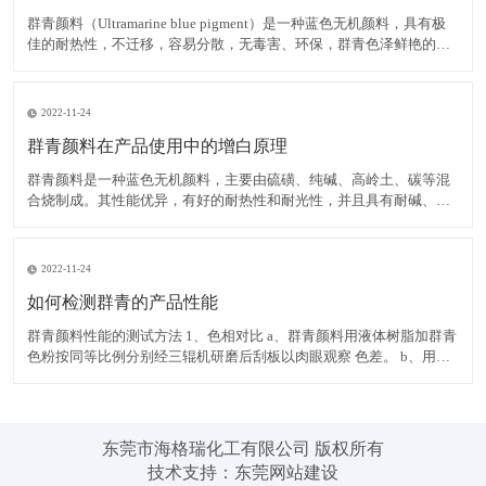
群青颜料（Ultramarine blue pigment）是一种蓝色无机颜料，具有极
佳的耐热性，不迁移，容易分散，无毒害、环保，群青色泽鲜艳的蓝
色粉末，可以消除白色物质内黄色色光，耐碱、耐热、耐光，遇酸分
解褪色，不溶于水。 在白色腻子粉中使用群青颜料，可有效掩蔽其它
原料的灰暗色光，令腻子粉获得极
2022-11-24
群青颜料在产品使用中的增白原理
群青颜料是一种蓝色无机颜料，主要由硫磺、纯碱、高岭土、碳等混
合烧制成。其性能优异，有好的耐热性和耐光性，并且具有耐碱、不
迁移，容易分散，无毒害、环保等优点，而群青所具有的非常独特的
红光蓝色相，使之具有优异的减弱和矫正黄色色光的功能，并且群青
在运用中不会导致同色异谱现象的出现，能消除白色物质内黄色色
2022-11-24
如何检测群青的产品性能
群青颜料性能的测试方法 1、色相对比 a、群青颜料用液体树脂加群青
色粉按同等比例分别经三辊机研磨后刮板以肉眼观察 色差。 b、用塑
料加群青色粉按同等比例分别制色板以电脑测色，得出DE值在判定。
2、耐热性 以群青色样与塑料停留于注塑机筒中 3 分钟后，注塑所得
色板与未停留的标准色板比较。无差异至
东莞市海格瑞化工有限公司 版权所有
技术支持：
东莞网站建设