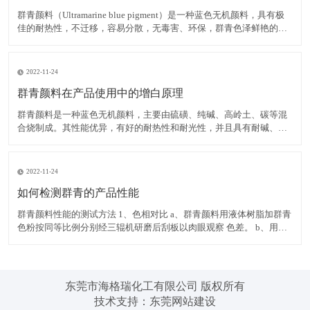
群青颜料（Ultramarine blue pigment）是一种蓝色无机颜料，具有极
佳的耐热性，不迁移，容易分散，无毒害、环保，群青色泽鲜艳的蓝
色粉末，可以消除白色物质内黄色色光，耐碱、耐热、耐光，遇酸分
解褪色，不溶于水。 在白色腻子粉中使用群青颜料，可有效掩蔽其它
原料的灰暗色光，令腻子粉获得极
2022-11-24
群青颜料在产品使用中的增白原理
群青颜料是一种蓝色无机颜料，主要由硫磺、纯碱、高岭土、碳等混
合烧制成。其性能优异，有好的耐热性和耐光性，并且具有耐碱、不
迁移，容易分散，无毒害、环保等优点，而群青所具有的非常独特的
红光蓝色相，使之具有优异的减弱和矫正黄色色光的功能，并且群青
在运用中不会导致同色异谱现象的出现，能消除白色物质内黄色色
2022-11-24
如何检测群青的产品性能
群青颜料性能的测试方法 1、色相对比 a、群青颜料用液体树脂加群青
色粉按同等比例分别经三辊机研磨后刮板以肉眼观察 色差。 b、用塑
料加群青色粉按同等比例分别制色板以电脑测色，得出DE值在判定。
2、耐热性 以群青色样与塑料停留于注塑机筒中 3 分钟后，注塑所得
色板与未停留的标准色板比较。无差异至
东莞市海格瑞化工有限公司 版权所有
技术支持：
东莞网站建设