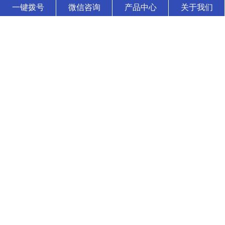
一键拨号
微信咨询
产品中心
关于我们
群青颜料（Ultramarine blue pigment）是一种蓝色无机颜料，具有极
佳的耐热性，不迁移，容易分散，无毒害、环保，群青色泽鲜艳的蓝
色粉末，可以消除白色物质内黄色色光，耐碱、耐热、耐光，遇酸分
解褪色，不溶于水。 在白色腻子粉中使用群青颜料，可有效掩蔽其它
原料的灰暗色光，令腻子粉获得极
2022-11-24
群青颜料在产品使用中的增白原理
群青颜料是一种蓝色无机颜料，主要由硫磺、纯碱、高岭土、碳等混
合烧制成。其性能优异，有好的耐热性和耐光性，并且具有耐碱、不
迁移，容易分散，无毒害、环保等优点，而群青所具有的非常独特的
红光蓝色相，使之具有优异的减弱和矫正黄色色光的功能，并且群青
在运用中不会导致同色异谱现象的出现，能消除白色物质内黄色色
2022-11-24
如何检测群青的产品性能
群青颜料性能的测试方法 1、色相对比 a、群青颜料用液体树脂加群青
色粉按同等比例分别经三辊机研磨后刮板以肉眼观察 色差。 b、用塑
料加群青色粉按同等比例分别制色板以电脑测色，得出DE值在判定。
2、耐热性 以群青色样与塑料停留于注塑机筒中 3 分钟后，注塑所得
色板与未停留的标准色板比较。无差异至
东莞市海格瑞化工有限公司 版权所有
技术支持：
东莞网站建设