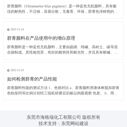
群青颜料（Ultramarine blue pigment）是一种蓝色无机颜料，具有极
佳的耐热性，不迁移，容易分散，无毒害、环保，群青色泽鲜艳的蓝
色粉末，可以消除白色物质内黄色色光，耐碱、耐热、耐光，遇酸分
解褪色，不溶于水。 在白色腻子粉中使用群青颜料，可有效掩蔽其它
原料的灰暗色光，令腻子粉获得极
2022-11-24
群青颜料在产品使用中的增白原理
群青颜料是一种蓝色无机颜料，主要由硫磺、纯碱、高岭土、碳等混
合烧制成。其性能优异，有好的耐热性和耐光性，并且具有耐碱、不
迁移，容易分散，无毒害、环保等优点，而群青所具有的非常独特的
红光蓝色相，使之具有优异的减弱和矫正黄色色光的功能，并且群青
在运用中不会导致同色异谱现象的出现，能消除白色物质内黄色色
2022-11-24
如何检测群青的产品性能
群青颜料性能的测试方法 1、色相对比 a、群青颜料用液体树脂加群青
色粉按同等比例分别经三辊机研磨后刮板以肉眼观察 色差。 b、用塑
料加群青色粉按同等比例分别制色板以电脑测色，得出DE值在判定。
2、耐热性 以群青色样与塑料停留于注塑机筒中 3 分钟后，注塑所得
色板与未停留的标准色板比较。无差异至
东莞市海格瑞化工有限公司 版权所有
技术支持：
东莞网站建设